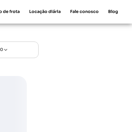
o de frota
Locação diária
Fale conosco
Blog
00