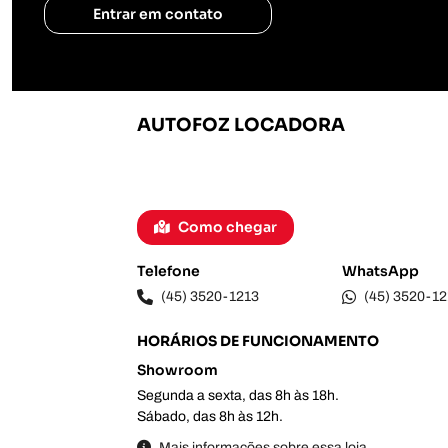
Entrar em contato
AUTOFOZ LOCADORA
Rua Nelson da Cunha Junior, 540, (Vila Pérola) - 
Foz do Iguaçu - Paraná
Como chegar
Telefone
WhatsApp
(45) 3520-1213
(45) 3520-12
HORÁRIOS DE FUNCIONAMENTO
Showroom
Segunda a sexta, das 8h às 18h.
Sábado, das 8h às 12h.
Mais informações sobre essa loja