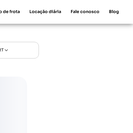
o de frota
Locação diária
Fale conosco
Blog
RT