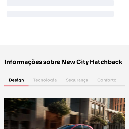
Informações sobre New City Hatchback
Design
Tecnologia
Segurança
Conforto
P