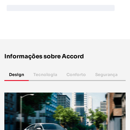
Informações sobre Accord
Design
Tecnologia
Conforto
Segurança
P