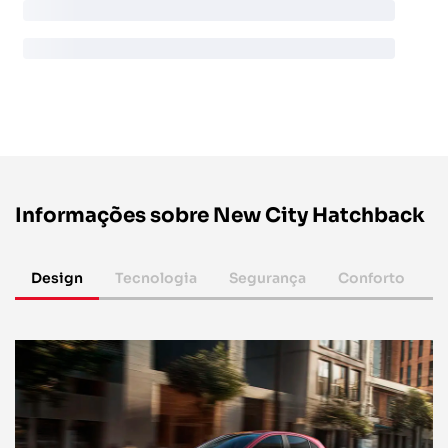
Informações sobre New City Hatchback
Design
Tecnologia
Segurança
Conforto
P