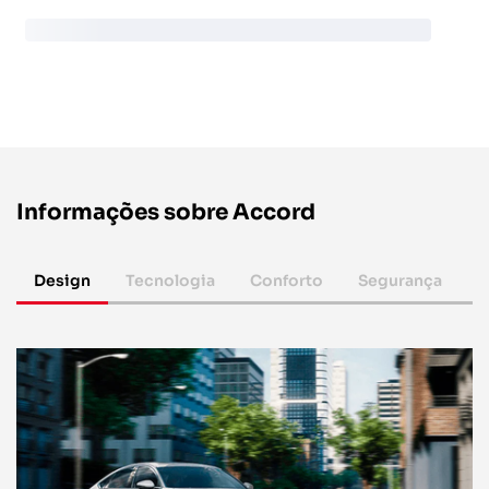
Informações sobre Accord
Design
Tecnologia
Conforto
Segurança
P