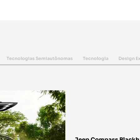
Tecnologias Semiautônomas
Tecnologia
Design E
Jeep Compass Blackh