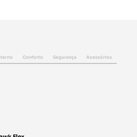
xterno
Conforto
Segurança
Acessórios
awk Flex