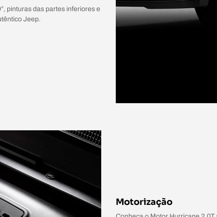
pinturas das partes inferiores e
têntico Jeep.
Motorização
Conheça o Motor Hurricane 2.0T 