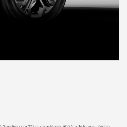
à Gasolina com 272 cv de potência, 400 Nm de torque, câmbio