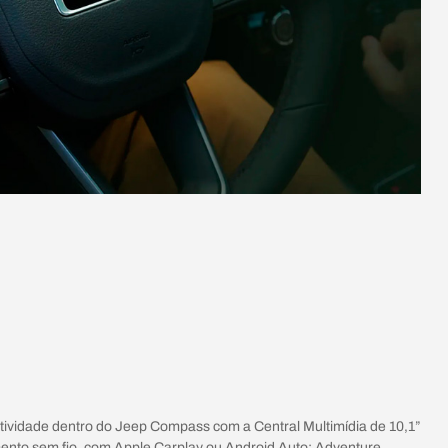
tividade dentro do Jeep Compass com a Central Multimídia de 10,1”
ento sem fio, com Apple Carplay ou Android Auto; Adventure