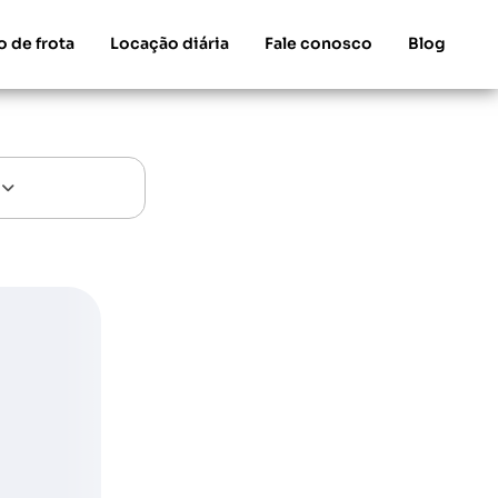
o de frota
Locação diária
Fale conosco
Blog
S