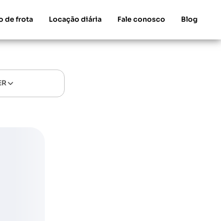
o de frota
Locação diária
Fale conosco
Blog
ER